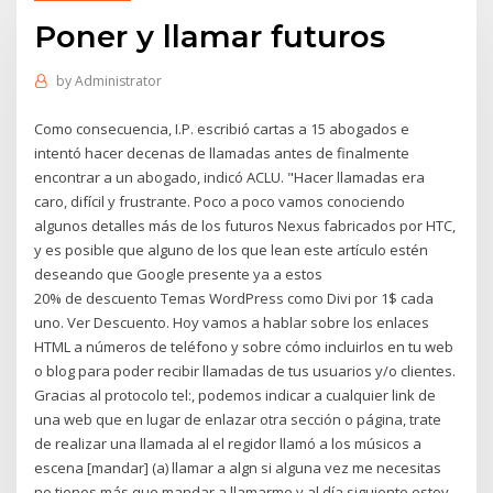
Poner y llamar futuros
by
Administrator
Como consecuencia, I.P. escribió cartas a 15 abogados e
intentó hacer decenas de llamadas antes de finalmente
encontrar a un abogado, indicó ACLU. "Hacer llamadas era
caro, difícil y frustrante. Poco a poco vamos conociendo
algunos detalles más de los futuros Nexus fabricados por HTC,
y es posible que alguno de los que lean este artículo estén
deseando que Google presente ya a estos
20% de descuento Temas WordPress como Divi por 1$ cada
uno. Ver Descuento. Hoy vamos a hablar sobre los enlaces
HTML a números de teléfono y sobre cómo incluirlos en tu web
o blog para poder recibir llamadas de tus usuarios y/o clientes.
Gracias al protocolo tel:, podemos indicar a cualquier link de
una web que en lugar de enlazar otra sección o página, trate
de realizar una llamada al el regidor llamó a los músicos a
escena [mandar] (a) llamar a algn si alguna vez me necesitas
no tienes más que mandar a llamarme y al día siguiente estoy